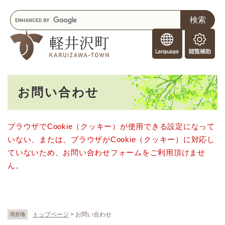
ペ
メニューを飛ばして本文へ
キ
ー
ー
ジ
F
ワ
の
o
ー
先
閲
r
ド
頭
覧
F
検
で
補
o
索
す
助
本
r
。
お問い合わせ
文
e
i
g
ブラウザでCookie（クッキー）が使用できる設定になって
n
いない、または、ブラウザがCookie（クッキー）に対応し
e
r
ていないため、お問い合わせフォームをご利用頂けませ
s
ん。
トップページ
>
お問い合わせ
現在地