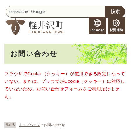
ペ
メニューを飛ばして本文へ
キ
ー
ー
ジ
F
ワ
の
o
ー
先
閲
r
ド
頭
覧
F
検
で
補
o
索
す
助
本
r
。
お問い合わせ
文
e
i
g
ブラウザでCookie（クッキー）が使用できる設定になって
n
いない、または、ブラウザがCookie（クッキー）に対応し
e
r
ていないため、お問い合わせフォームをご利用頂けませ
s
ん。
トップページ
>
お問い合わせ
現在地