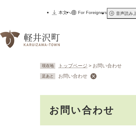
ペ
ー
本文へ
For Foreigners
音声読み
ジ
の
先
頭
で
す
。
トップページ
>
お問い合わせ
現在地
お問い合わせ
足あと
本
お問い合わせ
文