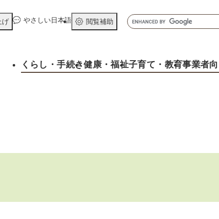
メニューを飛ばして本文へ
キ
やさしい日本語
上げ
閲覧補助
ー
ワ
ー
くらし
・手続き
健康
・福祉
子育て
・教育
事業者向
ド
検
索