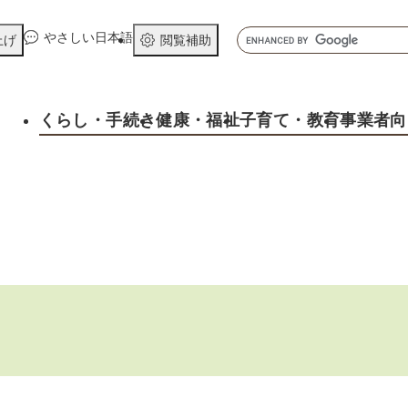
メニューを飛ばして本文へ
キ
やさしい日本語
上げ
閲覧補助
ー
ワ
ー
くらし
・手続き
健康
・福祉
子育て
・教育
事業者向
ド
検
索