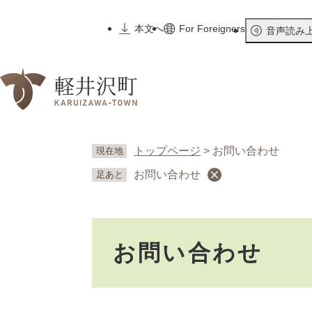
ペ
ー
本文へ
For Foreigners
音声読み
ジ
の
先
頭
で
す
。
トップページ
>
お問い合わせ
現在地
お問い合わせ
足あと
本
お問い合わせ
文