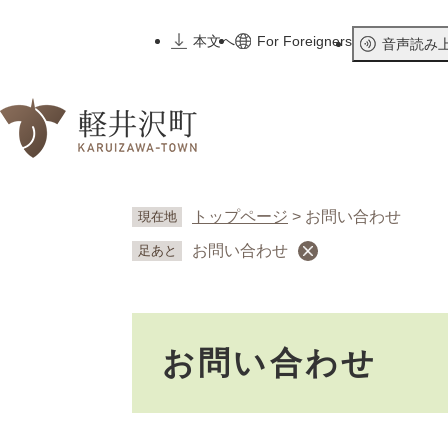
ペ
ー
本文へ
For Foreigners
音声読み
ジ
の
先
頭
で
す
。
トップページ
>
お問い合わせ
現在地
お問い合わせ
足あと
本
お問い合わせ
文