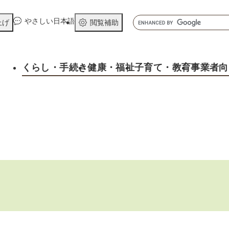
メニューを飛ばして本文へ
キ
やさしい日本語
上げ
閲覧補助
ー
ワ
ー
くらし
・手続き
健康
・福祉
子育て
・教育
事業者向
ド
検
索