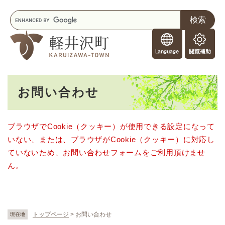
ペ
メニューを飛ばして本文へ
キ
ー
ー
ジ
F
ワ
の
o
ー
先
閲
r
ド
頭
覧
F
検
で
補
o
索
す
助
本
r
。
お問い合わせ
文
e
i
g
ブラウザでCookie（クッキー）が使用できる設定になって
n
いない、または、ブラウザがCookie（クッキー）に対応し
e
r
ていないため、お問い合わせフォームをご利用頂けませ
s
ん。
トップページ
>
お問い合わせ
現在地