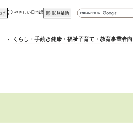
メニューを飛ばして本文へ
キ
やさしい日本語
上げ
閲覧補助
ー
ワ
ー
くらし
・手続き
健康
・福祉
子育て
・教育
事業者向
ド
検
索