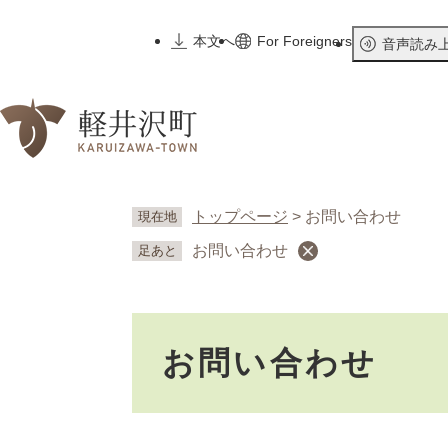
ペ
ー
本文へ
For Foreigners
音声読み
ジ
の
先
頭
で
す
。
トップページ
>
お問い合わせ
現在地
お問い合わせ
足あと
本
お問い合わせ
文