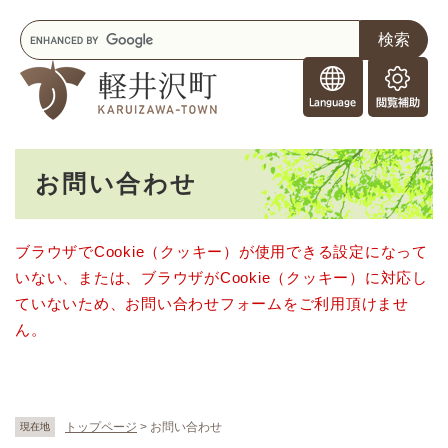
ペ
メニューを飛ばして本文へ
キ
ー
ー
ジ
F
ワ
の
o
ー
先
閲
r
ド
頭
覧
F
検
で
補
o
索
す
助
本
r
。
お問い合わせ
文
e
i
g
ブラウザでCookie（クッキー）が使用できる設定になって
n
いない、または、ブラウザがCookie（クッキー）に対応し
e
r
ていないため、お問い合わせフォームをご利用頂けませ
s
ん。
トップページ
>
お問い合わせ
現在地