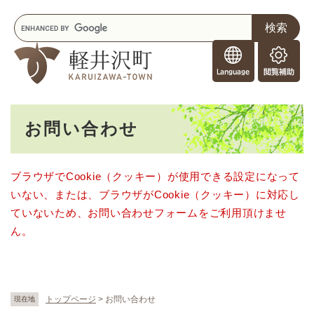
ペ
メニューを飛ばして本文へ
キ
ー
ー
ジ
F
ワ
の
o
ー
先
閲
r
ド
頭
覧
F
検
で
補
o
索
す
助
本
r
。
お問い合わせ
文
e
i
g
ブラウザでCookie（クッキー）が使用できる設定になって
n
いない、または、ブラウザがCookie（クッキー）に対応し
e
r
ていないため、お問い合わせフォームをご利用頂けませ
s
ん。
トップページ
>
お問い合わせ
現在地