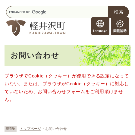
ペ
メニューを飛ばして本文へ
キ
ー
ー
ジ
F
ワ
の
o
ー
先
閲
r
ド
頭
覧
F
検
で
補
o
索
す
助
本
r
。
お問い合わせ
文
e
i
g
ブラウザでCookie（クッキー）が使用できる設定になって
n
いない、または、ブラウザがCookie（クッキー）に対応し
e
r
ていないため、お問い合わせフォームをご利用頂けませ
s
ん。
トップページ
>
お問い合わせ
現在地