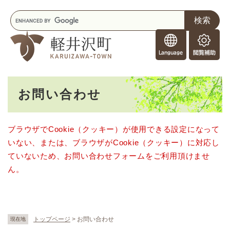
ペ
メニューを飛ばして本文へ
キ
ー
ー
ジ
F
ワ
の
o
ー
先
閲
r
ド
頭
覧
F
検
で
補
o
索
す
助
本
r
。
お問い合わせ
文
e
i
g
ブラウザでCookie（クッキー）が使用できる設定になって
n
いない、または、ブラウザがCookie（クッキー）に対応し
e
r
ていないため、お問い合わせフォームをご利用頂けませ
s
ん。
トップページ
>
お問い合わせ
現在地