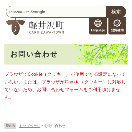
ペ
メニューを飛ばして本文へ
キ
ー
ー
ジ
F
ワ
の
o
ー
先
閲
r
ド
頭
覧
F
検
で
補
o
索
す
助
本
r
。
お問い合わせ
文
e
i
g
ブラウザでCookie（クッキー）が使用できる設定になって
n
いない、または、ブラウザがCookie（クッキー）に対応し
e
r
ていないため、お問い合わせフォームをご利用頂けませ
s
ん。
トップページ
>
お問い合わせ
現在地