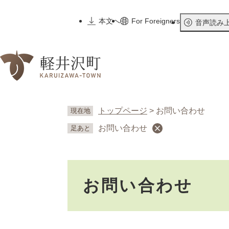
ペ
ー
本文へ
For Foreigners
音声読み
ジ
の
先
頭
で
す
。
トップページ
>
お問い合わせ
現在地
お問い合わせ
足あと
本
お問い合わせ
文