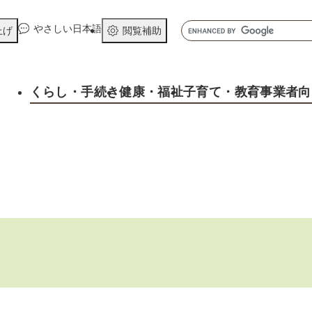
メニューを飛ばして本文へ
キ
やさしい日本語
上げ
閲覧補助
ー
ワ
ー
くらし
・手続き
健康
・福祉
子育て
・教育
事業者向
ド
検
索