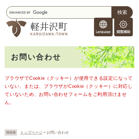
ペ
メニューを飛ばして本文へ
キ
ー
ー
ジ
F
ワ
の
o
ー
先
閲
r
ド
頭
覧
F
検
で
補
o
索
す
助
本
r
。
お問い合わせ
文
e
i
g
ブラウザでCookie（クッキー）が使用できる設定になって
n
いない、または、ブラウザがCookie（クッキー）に対応し
e
r
ていないため、お問い合わせフォームをご利用頂けませ
s
ん。
トップページ
>
お問い合わせ
現在地