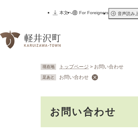
ペ
ー
本文へ
For Foreigners
音声読み
ジ
の
先
頭
で
す
。
トップページ
>
お問い合わせ
現在地
お問い合わせ
足あと
本
お問い合わせ
文