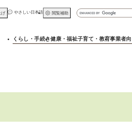
メニューを飛ばして本文へ
キ
やさしい日本語
上げ
閲覧補助
ー
ワ
ー
くらし
・手続き
健康
・福祉
子育て
・教育
事業者向
ド
検
索