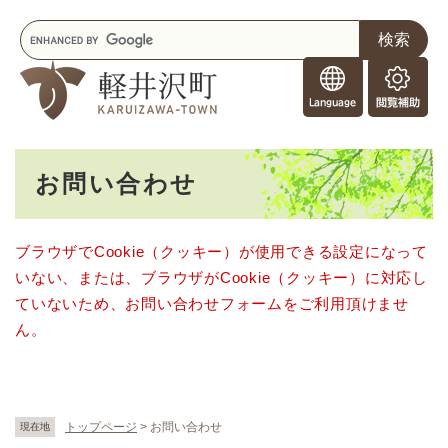
ペ
メニューを飛ばして本文へ
キ
ー
ー
ジ
F
ワ
の
o
ー
先
閲
r
ド
頭
覧
F
検
で
補
o
索
す
助
本
r
。
お問い合わせ
文
e
i
g
ブラウザでCookie（クッキー）が使用できる設定になって
n
いない、または、ブラウザがCookie（クッキー）に対応し
e
r
ていないため、お問い合わせフォームをご利用頂けませ
s
ん。
トップページ
>
お問い合わせ
現在地