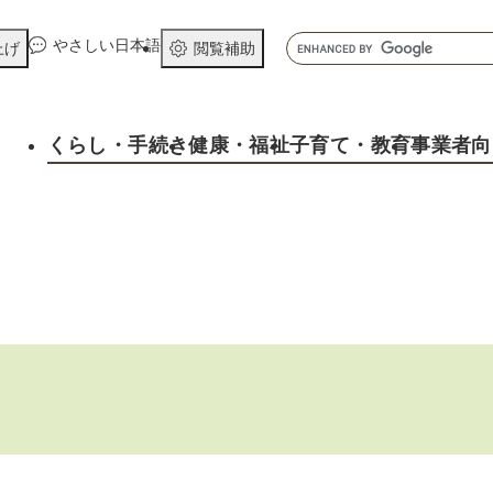
メニューを飛ばして本文へ
キ
やさしい日本語
上げ
閲覧補助
ー
ワ
ー
くらし
・手続き
健康
・福祉
子育て
・教育
事業者向
ド
検
索