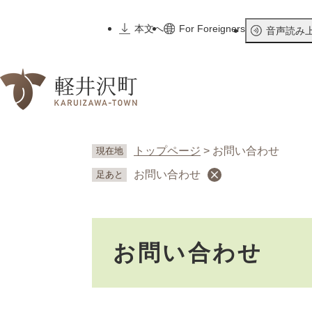
ペ
ー
本文へ
For Foreigners
音声読み
ジ
の
先
頭
で
す
。
トップページ
>
お問い合わせ
現在地
お問い合わせ
足あと
本
お問い合わせ
文