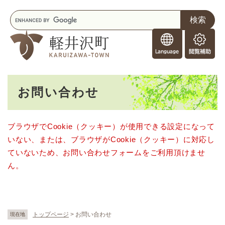
ペ
メニューを飛ばして本文へ
キ
ー
ー
ジ
F
ワ
の
o
ー
先
閲
r
ド
頭
覧
F
検
で
補
o
索
す
助
本
r
。
お問い合わせ
文
e
i
g
ブラウザでCookie（クッキー）が使用できる設定になって
n
いない、または、ブラウザがCookie（クッキー）に対応し
e
r
ていないため、お問い合わせフォームをご利用頂けませ
s
ん。
トップページ
>
お問い合わせ
現在地