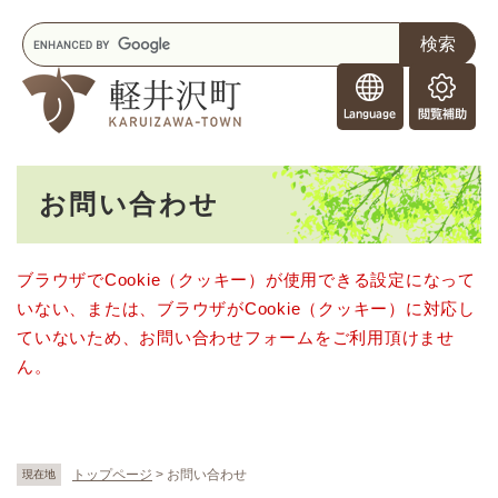
ペ
メニューを飛ばして本文へ
キ
ー
ー
ジ
F
ワ
の
o
ー
先
閲
r
ド
頭
覧
F
検
で
補
o
索
す
助
本
r
。
お問い合わせ
文
e
i
g
ブラウザでCookie（クッキー）が使用できる設定になって
n
いない、または、ブラウザがCookie（クッキー）に対応し
e
r
ていないため、お問い合わせフォームをご利用頂けませ
s
ん。
トップページ
>
お問い合わせ
現在地