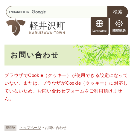
ペ
メニューを飛ばして本文へ
キ
ー
ー
ジ
F
ワ
の
o
ー
先
閲
r
ド
頭
覧
F
検
で
補
o
索
す
助
本
r
。
お問い合わせ
文
e
i
g
ブラウザでCookie（クッキー）が使用できる設定になって
n
いない、または、ブラウザがCookie（クッキー）に対応し
e
r
ていないため、お問い合わせフォームをご利用頂けませ
s
ん。
トップページ
>
お問い合わせ
現在地