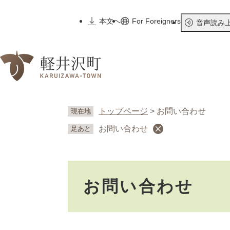
ペ
ー
本文へ
For Foreigners
音声読み
ジ
の
先
頭
で
す
。
トップページ
>
お問い合わせ
現在地
お問い合わせ
足あと
本
お問い合わせ
文