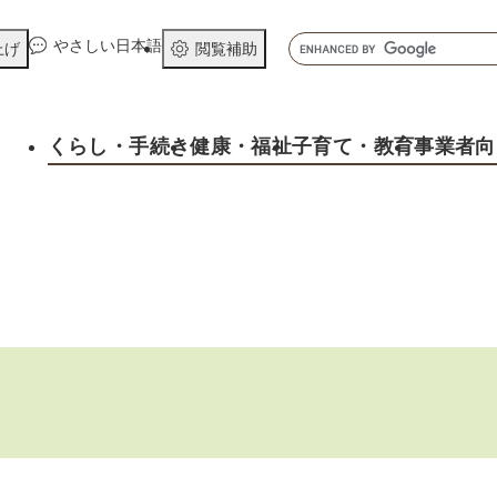
メニューを飛ばして本文へ
キ
やさしい日本語
上げ
閲覧補助
ー
ワ
ー
くらし
・手続き
健康
・福祉
子育て
・教育
事業者向
ド
検
索