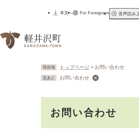
ペ
ー
本文へ
For Foreigners
音声読み
ジ
の
先
頭
で
す
。
トップページ
>
お問い合わせ
現在地
お問い合わせ
足あと
本
お問い合わせ
文