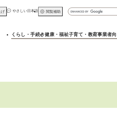
メニューを飛ばして本文へ
キ
やさしい日本語
上げ
閲覧補助
ー
ワ
ー
くらし
・手続き
健康
・福祉
子育て
・教育
事業者向
ド
検
索