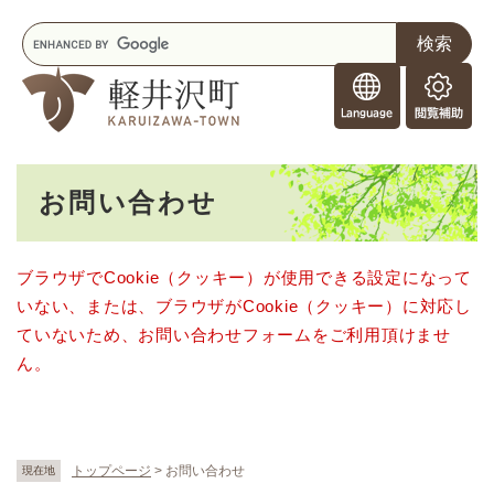
ペ
メニューを飛ばして本文へ
キ
ー
ー
ジ
F
ワ
の
o
ー
先
閲
r
ド
頭
覧
F
検
で
補
o
索
す
助
本
r
。
お問い合わせ
文
e
i
g
ブラウザでCookie（クッキー）が使用できる設定になって
n
いない、または、ブラウザがCookie（クッキー）に対応し
e
r
ていないため、お問い合わせフォームをご利用頂けませ
s
ん。
トップページ
>
お問い合わせ
現在地