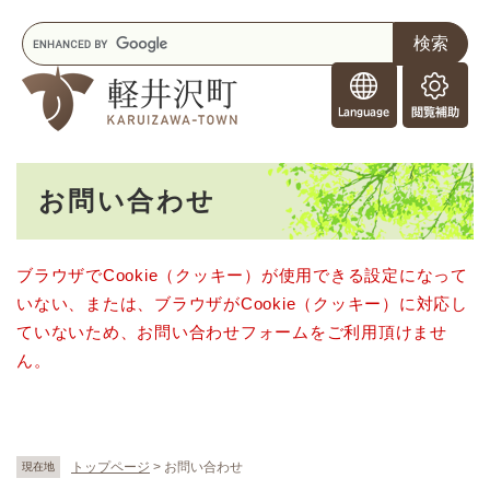
ペ
メニューを飛ばして本文へ
キ
ー
ー
ジ
F
ワ
の
o
ー
先
閲
r
ド
頭
覧
F
検
で
補
o
索
す
助
本
r
。
お問い合わせ
文
e
i
g
ブラウザでCookie（クッキー）が使用できる設定になって
n
いない、または、ブラウザがCookie（クッキー）に対応し
e
r
ていないため、お問い合わせフォームをご利用頂けませ
s
ん。
トップページ
>
お問い合わせ
現在地