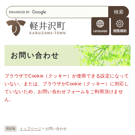
ペ
メニューを飛ばして本文へ
キ
ー
ー
ジ
F
ワ
の
o
ー
先
閲
r
ド
頭
覧
F
検
で
補
o
索
す
助
本
r
。
お問い合わせ
文
e
i
g
ブラウザでCookie（クッキー）が使用できる設定になって
n
いない、または、ブラウザがCookie（クッキー）に対応し
e
r
ていないため、お問い合わせフォームをご利用頂けませ
s
ん。
トップページ
>
お問い合わせ
現在地