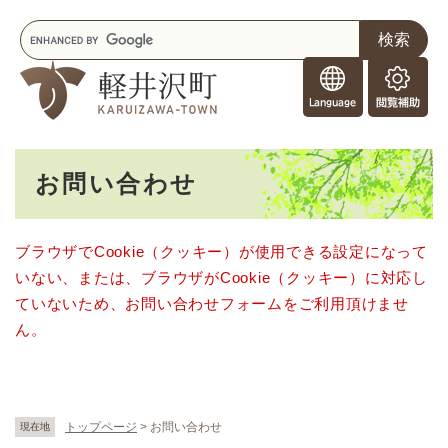
ペ
メニューを飛ばして本文へ
キ
ー
ー
ジ
F
ワ
の
o
ー
先
閲
r
ド
頭
覧
F
検
で
補
o
索
す
助
本
r
。
お問い合わせ
文
e
i
g
ブラウザでCookie（クッキー）が使用できる設定になって
n
いない、または、ブラウザがCookie（クッキー）に対応し
e
r
ていないため、お問い合わせフォームをご利用頂けませ
s
ん。
トップページ
>
お問い合わせ
現在地