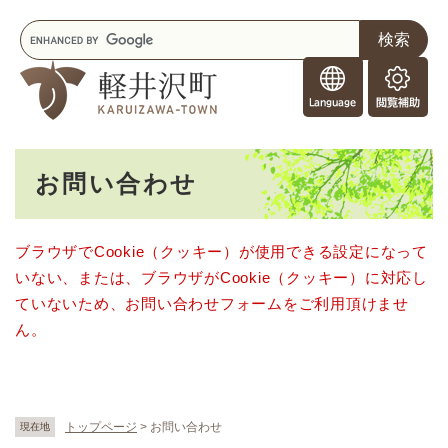
ペ
メニューを飛ばして本文へ
キ
ー
ー
ジ
F
ワ
の
o
ー
先
閲
r
ド
頭
覧
F
検
で
補
o
索
す
助
本
r
。
お問い合わせ
文
e
i
g
ブラウザでCookie（クッキー）が使用できる設定になって
n
いない、または、ブラウザがCookie（クッキー）に対応し
e
r
ていないため、お問い合わせフォームをご利用頂けませ
s
ん。
トップページ
>
お問い合わせ
現在地