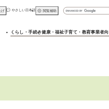
メニューを飛ばして本文へ
キ
やさしい日本語
上げ
閲覧補助
ー
ワ
ー
くらし
・手続き
健康
・福祉
子育て
・教育
事業者向
ド
検
索