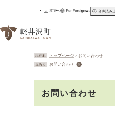
ペ
ー
本文へ
For Foreigners
音声読み
ジ
の
先
頭
で
す
。
トップページ
>
お問い合わせ
現在地
お問い合わせ
足あと
本
お問い合わせ
文