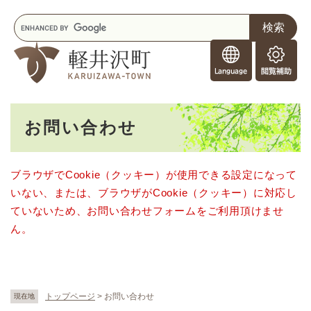
ペ
メニューを飛ばして本文へ
キ
ー
ー
ジ
F
ワ
の
o
ー
先
閲
r
ド
頭
覧
F
検
で
補
o
索
す
助
本
r
。
お問い合わせ
文
e
i
g
ブラウザでCookie（クッキー）が使用できる設定になって
n
いない、または、ブラウザがCookie（クッキー）に対応し
e
r
ていないため、お問い合わせフォームをご利用頂けませ
s
ん。
トップページ
>
お問い合わせ
現在地