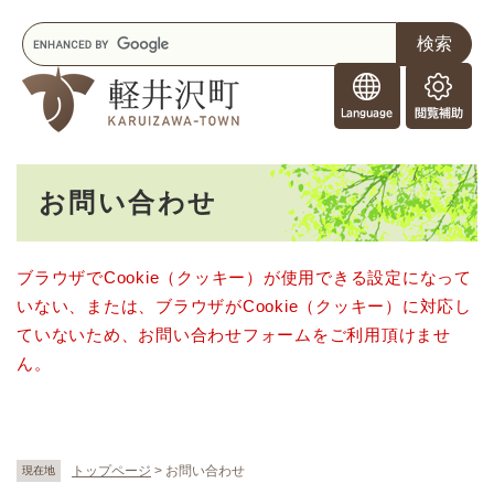
ペ
メニューを飛ばして本文へ
キ
ー
ー
ジ
F
ワ
の
o
ー
先
閲
r
ド
頭
覧
F
検
で
補
o
索
す
助
本
r
。
お問い合わせ
文
e
i
g
ブラウザでCookie（クッキー）が使用できる設定になって
n
いない、または、ブラウザがCookie（クッキー）に対応し
e
r
ていないため、お問い合わせフォームをご利用頂けませ
s
ん。
トップページ
>
お問い合わせ
現在地