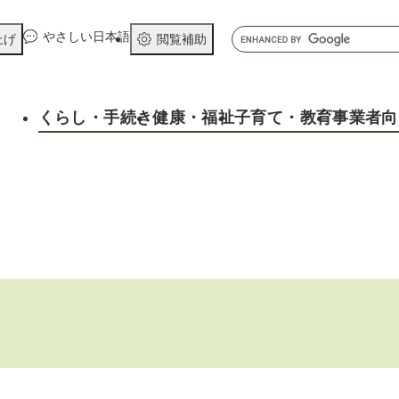
メニューを飛ばして本文へ
キ
やさしい日本語
上げ
閲覧補助
ー
ワ
ー
くらし
・手続き
健康
・福祉
子育て
・教育
事業者向
ド
検
索