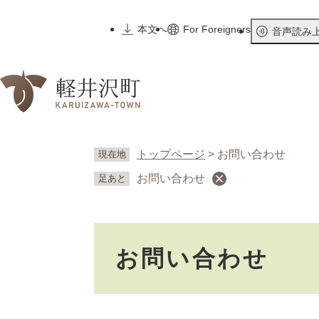
ペ
ー
本文へ
For Foreigners
音声読み
ジ
の
先
頭
で
す
。
トップページ
>
お問い合わせ
現在地
お問い合わせ
足あと
本
お問い合わせ
文