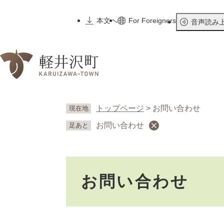
ペ
ー
本文へ
For Foreigners
音声読み
ジ
の
先
頭
で
す
。
トップページ
>
お問い合わせ
現在地
お問い合わせ
足あと
本
お問い合わせ
文