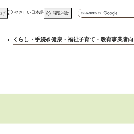
メニューを飛ばして本文へ
キ
やさしい日本語
上げ
閲覧補助
ー
ワ
ー
くらし
・手続き
健康
・福祉
子育て
・教育
事業者向
ド
検
索