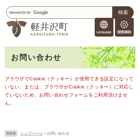
ペ
メニューを飛ばして本文へ
キ
ー
ー
ジ
F
ワ
の
o
ー
先
閲
r
ド
頭
覧
F
検
で
補
o
索
す
助
本
r
。
お問い合わせ
文
e
i
g
ブラウザでCookie（クッキー）が使用できる設定になって
n
いない、または、ブラウザがCookie（クッキー）に対応し
e
r
ていないため、お問い合わせフォームをご利用頂けませ
s
ん。
トップページ
>
お問い合わせ
現在地