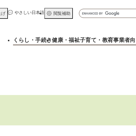
メニューを飛ばして本文へ
キ
やさしい日本語
上げ
閲覧補助
ー
ワ
ー
くらし
・手続き
健康
・福祉
子育て
・教育
事業者向
ド
検
索