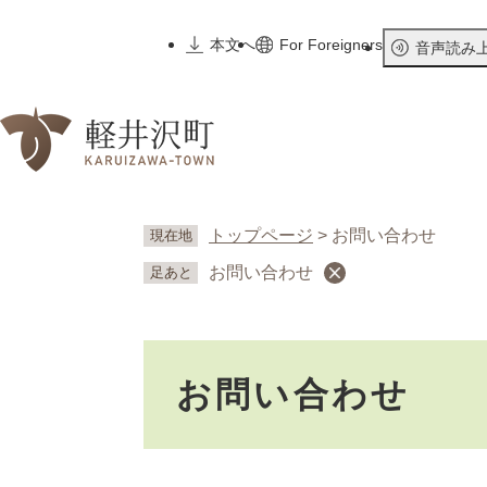
ペ
ー
本文へ
For Foreigners
音声読み
ジ
の
先
頭
で
す
。
トップページ
>
お問い合わせ
現在地
お問い合わせ
足あと
本
お問い合わせ
文