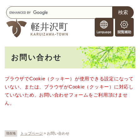
ペ
メニューを飛ばして本文へ
キ
ー
ー
ジ
F
ワ
の
o
ー
先
閲
r
ド
頭
覧
F
検
で
補
o
索
す
助
本
r
。
お問い合わせ
文
e
i
g
ブラウザでCookie（クッキー）が使用できる設定になって
n
いない、または、ブラウザがCookie（クッキー）に対応し
e
r
ていないため、お問い合わせフォームをご利用頂けませ
s
ん。
トップページ
>
お問い合わせ
現在地