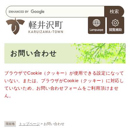
ペ
メニューを飛ばして本文へ
キ
ー
ー
ジ
F
ワ
の
o
ー
先
閲
r
ド
頭
覧
F
検
で
補
o
索
す
助
本
r
。
お問い合わせ
文
e
i
g
ブラウザでCookie（クッキー）が使用できる設定になって
n
いない、または、ブラウザがCookie（クッキー）に対応し
e
r
ていないため、お問い合わせフォームをご利用頂けませ
s
ん。
トップページ
>
お問い合わせ
現在地