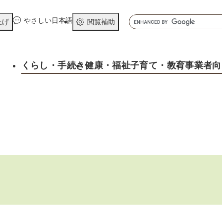
メニューを飛ばして本文へ
キ
やさしい日本語
上げ
閲覧補助
ー
ワ
ー
くらし
・手続き
健康
・福祉
子育て
・教育
事業者向
ド
検
索