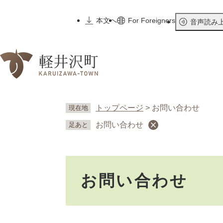
ペ
ー
本文へ
For Foreigners
音声読み
ジ
の
先
頭
で
す
。
トップページ
>
お問い合わせ
現在地
お問い合わせ
足あと
本
お問い合わせ
文