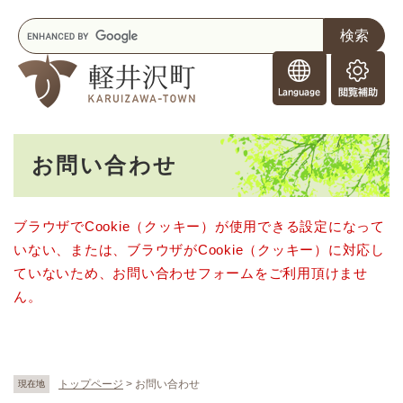
ペ
メニューを飛ばして本文へ
キ
ー
ー
ジ
F
ワ
の
o
ー
先
閲
r
ド
頭
覧
F
検
で
補
o
索
す
助
本
r
。
お問い合わせ
文
e
i
g
ブラウザでCookie（クッキー）が使用できる設定になって
n
いない、または、ブラウザがCookie（クッキー）に対応し
e
r
ていないため、お問い合わせフォームをご利用頂けませ
s
ん。
トップページ
>
お問い合わせ
現在地