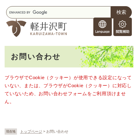
ペ
メニューを飛ばして本文へ
キ
ー
ー
ジ
F
ワ
の
o
ー
先
閲
r
ド
頭
覧
F
検
で
補
o
索
す
助
本
r
。
お問い合わせ
文
e
i
g
ブラウザでCookie（クッキー）が使用できる設定になって
n
いない、または、ブラウザがCookie（クッキー）に対応し
e
r
ていないため、お問い合わせフォームをご利用頂けませ
s
ん。
トップページ
>
お問い合わせ
現在地