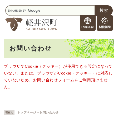
ペ
メニューを飛ばして本文へ
キ
ー
ー
ジ
F
ワ
の
o
ー
先
閲
r
ド
頭
覧
F
検
で
補
o
索
す
助
本
r
。
お問い合わせ
文
e
i
g
ブラウザでCookie（クッキー）が使用できる設定になって
n
いない、または、ブラウザがCookie（クッキー）に対応し
e
r
ていないため、お問い合わせフォームをご利用頂けませ
s
ん。
トップページ
>
お問い合わせ
現在地